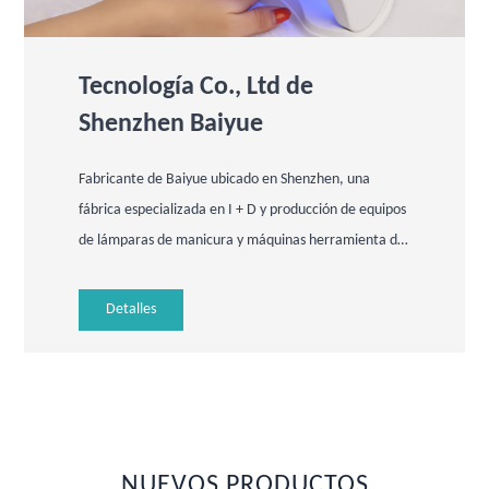
Tecnología Co., Ltd de
Shenzhen Baiyue
Fabricante de Baiyue ubicado en Shenzhen, una
fábrica especializada en I + D y producción de equipos
de lámparas de manicura y máquinas herramienta de
manicura, produce principalmente: secador de uñas,
secador de gel, lámpara de uñas.
Detalles
productos de manicura como lámparas de manicura,
lámparas UV para uñas, pulidores de uñas, lámparas
UV LED para manicura, aspiradoras para decoración
de uñas y máquinas de terapia de cera para
manicura, herramientas de belleza, etc., un montón
NUEVOS PRODUCTOS
de accesorios de belleza, provenientes de nuestra