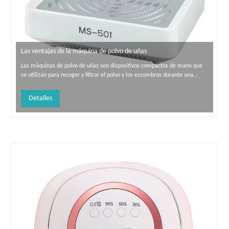
Las ventajas de la máquina de polvo de uñas
Las máquinas de polvo de uñas son dispositivos compactos de mano que
se utilizan para recoger y filtrar el polvo y los escombros durante una
manicura o pedicura. Tienen una variedad de beneficios que pueden
mejorar no solo la calidad de su trabajo, sino también su experiencia
Detalles
general de salón.