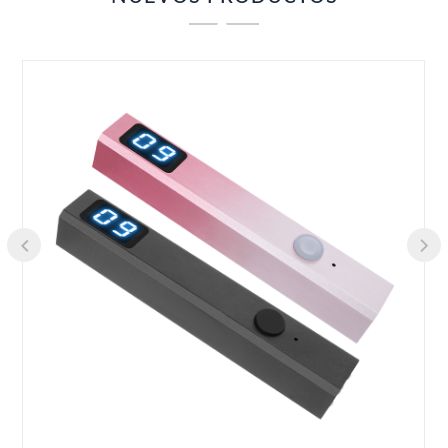
propia fábrica.
Además del pulidor de uñas para la industria de las
uñas, nuestro pulidor de uñas también se puede
utilizar ampliamente para pulir, pulir e incrustar en el
procesamiento de joyas; grabado de artesanías y
fabricación de moldes mecánicos.