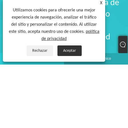
Lámpara de uñas, etc. o lista de
X
Utilizamos cookies para ofrecerle una mejor
precios, déjenos su correo
experiencia de navegación, analizar el tráfico
electrónico y nos
del sitio y personalizar el contenido. Al utilizar
este sitio, acepta nuestro uso de cookies.
política
comunicaremos con usted
de privacidad
dentro de las 24 horas.
Rechazar
Aceptar
whatsapp
Correo electrónico