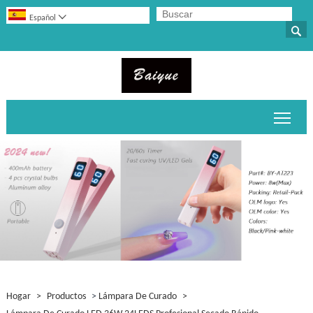

Español

Alter
Hogar
>
Productos
>
Lámpara De Curado
>