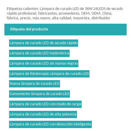
Etiquetas calientes: Lámpara de curado LED de 36W 24LEDS de secado
rápido profesional, fabricantes, proveedores, OEM, ODM, China,
fábrica, precio, más nuevo, alta calidad, mayorista, distribuidor
Etiqueta del producto
Lámpara de curado LED de secado rápido
Lámpara de curado LED inalámbrica
Lámpara de curado LED sin manos negras
Lámpara de fototerapia Lámpara de curado LED
Nueva lámpara de curado LED
Conveniente lámpara de curado LED
Lámpara de curado LED con modo de carga
Lámpara de curado LED de alta potencia
Lámpara de curado LED con detección inteligente